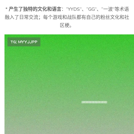
*
产生了独特的文化和语言
：“YYDS”、“GG”、“一波”等术语
融入了日常交流；每个游戏和战队都有自己的粉丝文化和社
区梗。