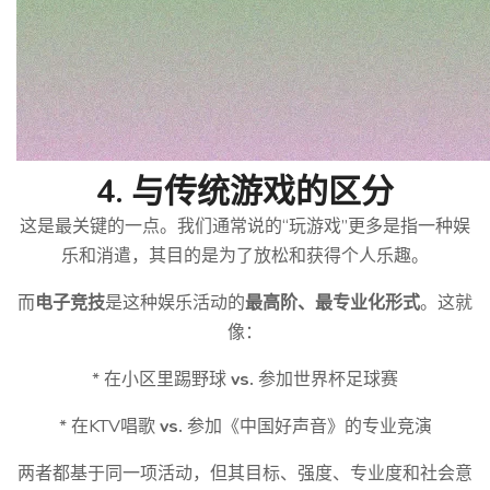
4. 与传统游戏的区分
这是最关键的一点。我们通常说的“玩游戏”更多是指一种娱
乐和消遣，其目的是为了放松和获得个人乐趣。
而
电子竞技
是这种娱乐活动的
最高阶、最专业化形式
。这就
像：
* 在小区里踢野球
vs.
参加世界杯足球赛
* 在KTV唱歌
vs.
参加《中国好声音》的专业竞演
两者都基于同一项活动，但其目标、强度、专业度和社会意