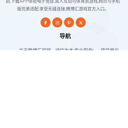
后,下载APP体验电子竞技,真人互动与体育类游戏,网页与手机
版完美适配,享受无缝连接,腾博汇游戏官方入口。
导航
关于腾博汇官网 - 诚信为本,专业服务!
项目展示
企业文化
服务宗旨
咨询腾博汇官网 - 诚信为本,专业服务!
网站地图
SiteMap
联系方式