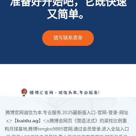
准备好开始吧，它既快速
又简单。
填写联系表单
腾博官网诚信为本,专业服务,2025最新版入口-官网-登录-网址
👉【𝗯𝗮𝗶𝗱𝘂.𝗮𝗴】👈,腾搏会网页《营造法式》的梁柱比例重
构月球基地,腾博tengbo9885官网,通过会员登录,进入全站入口