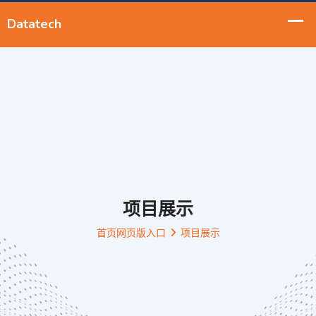
项目展示
首页网页版入口
项目展示